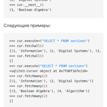
>>> cur.__next__()

(3, 'Boolean Algebra')
Следующие примеры:
>>> cur.execute<(
"SELECT * FROM sections"
)

>>> cur.fetchall()

[(1, 'Information'), (2, 'Digital Systems'), (3, 'B
>>> cur.fetchall()

[]

>>> cur.execute(
"SELECT * FROM sections"
)

<sqlite3.Cursor object at 0x7fd0f16fe110>

>>> cur.fetchmany(
2
)

[(1, 'Information'), (2, 'Digital Systems')]

>>> cur.fetchmany(
2
)

[(3, 'Boolean Algebra'), (4, 'Algorithm')]

>>> cur.fetchmany(
2
)

[]