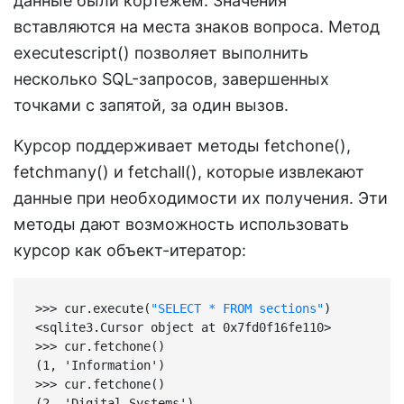
данные были кортежем. Значения
вставляются на места знаков вопроса. Метод
executescript() позволяет выполнить
несколько SQL-запросов, завершенных
точками с запятой, за один вызов.
Курсор поддерживает методы fetchone(),
fetchmany() и fetchall(), которые извлекают
данные при необходимости их получения. Эти
методы дают возможность использовать
курсор как объект-итератор:
>>> cur.execute(
"SELECT * FROM sections"
)

<sqlite3.Cursor object at 0x7fd0f16fe110>

>>> cur.fetchone()

(1, 'Information')

>>> cur.fetchone()

(2, 'Digital Systems')
