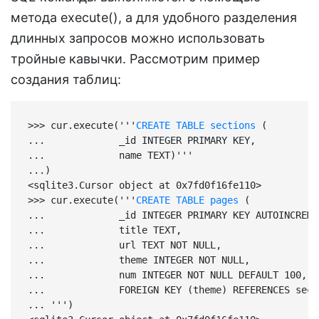
метода execute(), а для удобного разделения
длинных запросов можно использовать
тройные кавычки. Рассмотрим пример
создания таблиц:
>>> cur.execute('''
CREATE TABLE sections 
(

...             _id INTEGER PRIMARY KEY,

...             name TEXT)'''

...)

<sqlite3.Cursor object at 0x7fd0f16fe110>

>>> cur.execute('''
CREATE TABLE pages 
(

...             _id INTEGER PRIMARY KEY AUTOINCREMEN
...             title TEXT,

...             url TEXT NOT NULL,

...             theme INTEGER NOT NULL,

...             num INTEGER NOT NULL DEFAULT 100,

...             FOREIGN KEY (theme) REFERENCES sect
... ''')
