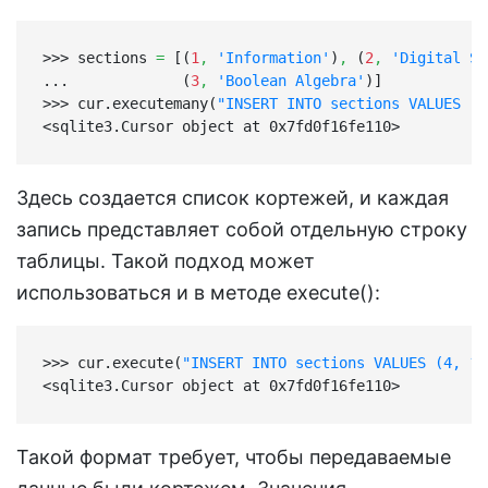
>>> sections 
=
 [(
1
,
'Information'
)
,
 (
2
,
'Digital Sy
...             (
3
,
'Boolean Algebra'
)]

>>> cur.executemany(
"INSERT INTO sections VALUES (?
<sqlite3.Cursor object at 0x7fd0f16fe110>
Здесь создается список кортежей, и каждая
запись представляет собой отдельную строку
таблицы. Такой подход может
использоваться и в методе execute():
>>> cur.execute(
"INSERT INTO sections VALUES (4, ?)
<sqlite3.Cursor object at 0x7fd0f16fe110>
Такой формат требует, чтобы передаваемые