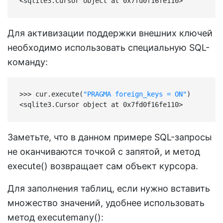
<sqlite3.Cursor object at 0x7fd0f16fe110>
Для активизации поддержки внешних ключей
необходимо использовать специальную SQL-
команду:
>>> cur.execute(
"PRAGMA foreign_keys = ON"
)

<sqlite3.Cursor object at 0x7fd0f16fe110>
Заметьте, что в данном примере SQL-запросы
не оканчиваются точкой с запятой, и метод
execute() возвращает сам объект курсора.
Для заполнения таблиц, если нужно вставить
множество значений, удобнее использовать
метод executemany():