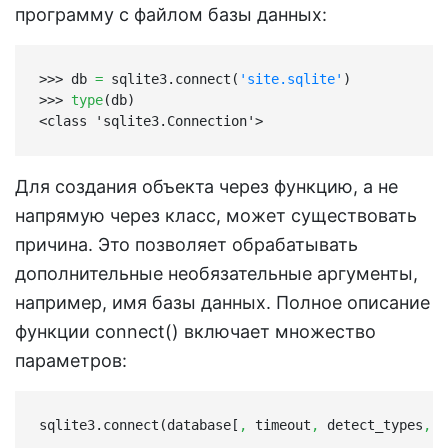
программу с файлом базы данных:
>>> db 
=
 sqlite3.connect(
'site.sqlite'
)

>>> 
type
(db)

<class 'sqlite3.Connection'>
Для создания объекта через функцию, а не
напрямую через класс, может существовать
причина. Это позволяет обрабатывать
дополнительные необязательные аргументы,
например, имя базы данных. Полное описание
функции connect() включает множество
параметров:
sqlite3.connect(database[
,
 timeout
,
 detect_types
,
 i