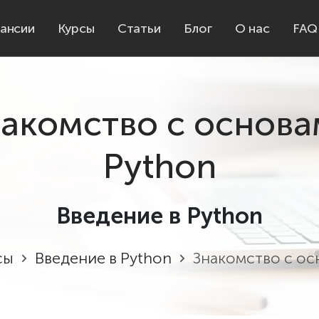
ансии
Курсы
Статьи
Блог
О нас
FAQ
акомство с основ
Python
Введение в Python
сы
Введение в Python
Знакомство с ос