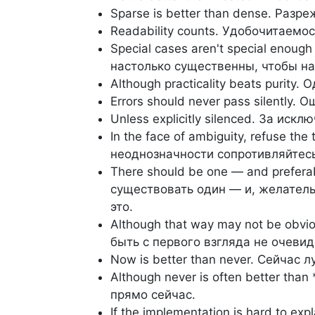
Sparse is better than dense. Разр
Readability counts. Удобочитаемо
Special cases aren't special enough
настолько существенны, чтобы на
Although practicality beats purity
Errors should never pass silently
Unless explicitly silenced. За ис
In the face of ambiguity, refuse th
неоднозначности сопротивляйтес
There should be one — and prefera
существовать один — и, желатель
это.
Although that way may not be obvio
быть с первого взгляда не очевид
Now is better than never. Сейчас 
Although never is often better tha
прямо сейчас.
If the implementation is hard to ex