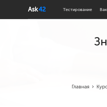
Ask
42
Тестирование
Вак
Зн
Главная
Кур