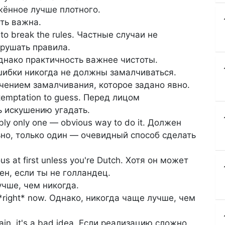
ежённое лучше плотного.
сть важна.
 to break the rules. Частные случаи не
рушать правила.
. Однако практичность важнее чистоты.
. Ошибки никогда не должны замалчиваться.
ключением замалчивания, которое задано явно.
e temptation to guess. Перед лицом
ь искушению угадать.
bly only one — obvious way to do it. Должен
но, только один — очевидный способ сделать
us at first unless you're Dutch. Хотя он может
ен, если ты не голландец.
лучше, чем никогда.
n *right* now. Однако, никогда чаще лучше, чем
plain, it's a bad idea. Если реализацию сложно