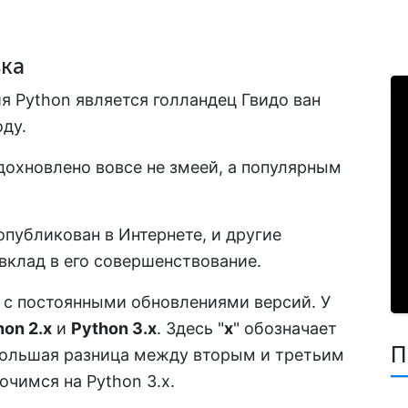
вка
 Python является голландец Гвидо ван
оду.
дохновлено вовсе не змеей, а популярным
публикован в Интернете, и другие
вклад в его совершенствование.
я с постоянными обновлениями версий. У
hon 2.x
и
Python 3.x
. Здесь "
x
" обозначает
П
большая разница между вторым и третьим
очимся на Python 3.x.