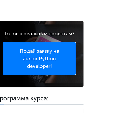
Готов к реальным проектам?
Подай заявку
на
Junior Python
developer!
рограмма курса: