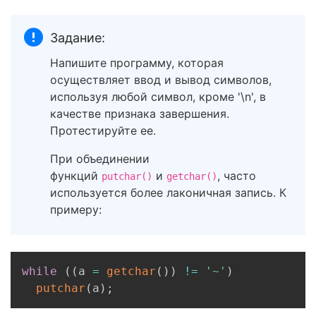
Задание:
Напишите программу, которая
осуществляет ввод и вывод символов,
используя любой символ, кроме '\n', в
качестве признака завершения.
Протестируйте ее.
При объединении
функций
и
, часто
putchar()
getchar()
используется более лаконичная запись. К
примеру:
Copy
while
(
(
a 
=
getchar
(
)
)
!=
'~'
)
putchar
(
a
)
;