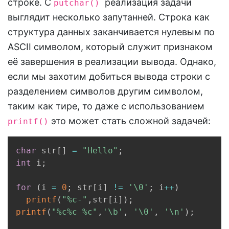
строке. С
реализация задачи
putchar()
выглядит несколько запутанней. Строка как
структура данных заканчивается нулевым по
ASCII символом, который служит признаком
её завершения в реализации вывода. Однако,
если мы захотим добиться вывода строки с
разделением символов другим символом,
таким как тире, то даже с использованием
это может стать сложной задачей:
printf()
Copy
char
 str
[
]
=
"Hello"
;
int
 i
;
for
(
i 
=
0
;
 str
[
i
]
!=
'\0'
;
 i
++
)
printf
(
"%c-"
,
str
[
i
]
)
;
printf
(
"%c%c %c"
,
'\b'
,
'\0'
,
'\n'
)
;