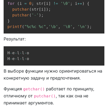
for
(
i 
=
0
;
 str
[
i
]
!=
'\0'
;
 i
++
)
{
putchar
(
str
[
i
]
)
;
putchar
(
'-'
)
;
}
printf
(
"%c%c %c"
,
'\b'
,
'\0'
,
'\n'
)
;
Результат:
Copy
H
-
e
-
l
-
l
-
o

H
-
e
-
l
-
l
-
o
В выборе функции нужно ориентироваться на
конкретную задачу и предпочтения.
Функция
работает по принципу,
getchar()
отличному от
, так как она не
putchar()
принимает аргументов.