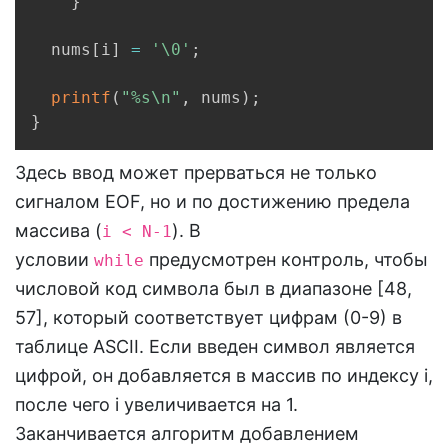
}
  nums
[
i
]
=
'\0'
;
printf
(
"%s\n"
,
 nums
)
;
}
Здесь ввод может прерваться не только
сигналом EOF, но и по достижению предела
массива (
). В
i < N-1
условии
предусмотрен контроль, чтобы
while
числовой код символа был в диапазоне [48,
57], который соответствует цифрам (0-9) в
таблице ASCII. Если введен символ является
цифрой, он добавляется в массив по индексу i,
после чего i увеличивается на 1.
Заканчивается алгоритм добавлением