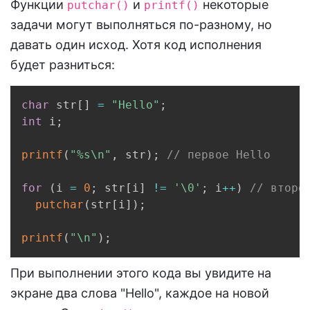
Функции
и
некоторые
putchar()
printf()
задачи могут выполняться по-разному, но
давать один исход. Хотя код исполнения
будет разниться:
Copy
char
 str
[
]
=
"Hello"
;
int
 i
;
printf
(
"%s\n"
,
 str
)
;
// первое Hello
for
(
i 
=
0
;
 str
[
i
]
!=
'\0'
;
 i
++
)
// второ
putchar
(
str
[
i
]
)
;
printf
(
"\n"
)
;
При выполнении этого кода вы увидите на
экране два слова "Hello", каждое на новой