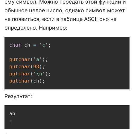
ему символ. Можно передать этой функции и
обычное целое число, однако символ может
не появиться, если в таблице ASCII оно не
определено. Например:
Copy
char
 ch 
=
'c'
;
putchar
(
'a'
)
;
putchar
(
98
)
;
putchar
(
'\n'
)
;
putchar
(
ch
)
;
Результат:
Copy
ab

c