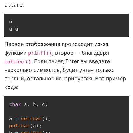
экране:
Copy
u

u u
Первое отображение происходит из-за
функции
, второе — благодаря
printf()
. Если перед Enter вы введете
putchar()
несколько символов, будет учтен только
первый, остальное игнорируется. Вот пример
кода:
Copy
char
 a
,
 b
,
 c
;
a 
=
getchar
(
)
;
putchar
(
a
)
;
b 
=
getchar
(
)
;