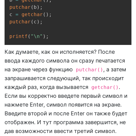
putchar
(
b
)
;
c 
=
getchar
(
)
;
putchar
(
c
)
;
printf
(
"\n"
)
;
Как думаете, как он исполняется? После
ввода каждого символа он сразу печатается
на экране через функцию
, а затем
putchar()
запрашивается следующий, так происходит
каждый раз, когда вызывается
.
getchar()
Если вы корректно введете первый символ и
нажмете Enter, символ появится на экране.
Введите второй и после Enter он также будет
отображен. И тут программа завершится, не
дав возможности ввести третий символ.