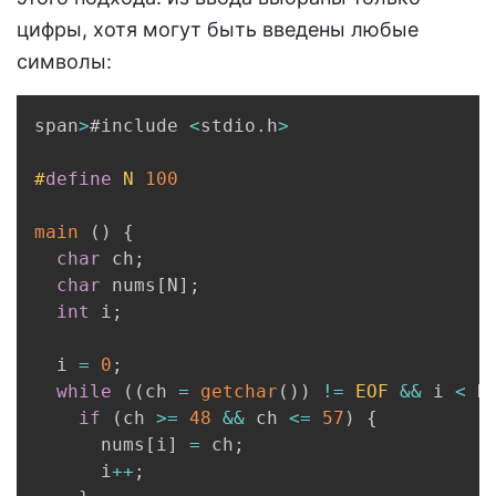
цифры, хотя могут быть введены любые
символы:
Copy
span
>
#include 
<
stdio
.
h
>
#
define
N
100
main
(
)
{
char
 ch
;
char
 nums
[
N
]
;
int
 i
;
  i 
=
0
;
while
(
(
ch 
=
getchar
(
)
)
!=
EOF
&&
 i 
<
 N
if
(
ch 
>=
48
&&
 ch 
<=
57
)
{
      nums
[
i
]
=
 ch
;
      i
++
;