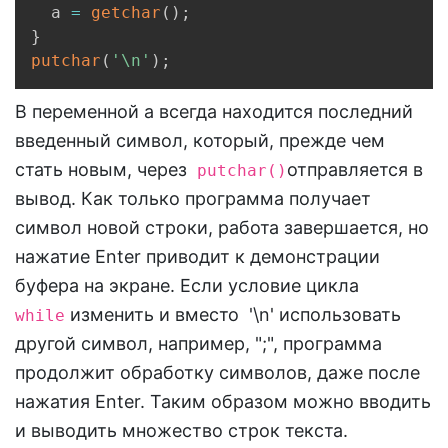
  a 
=
getchar
(
)
;
}
putchar
(
'\n'
)
;
В переменной a всегда находится последний
введенный символ, который, прежде чем
стать новым, через
отправляется в
putchar()
вывод. Как только программа получает
символ новой строки, работа завершается, но
нажатие Enter приводит к демонстрации
буфера на экране. Если условие цикла
изменить и вместо '\n' использовать
while
другой символ, например, ";", программа
продолжит обработку символов, даже после
нажатия Enter. Таким образом можно вводить
и выводить множество строк текста.