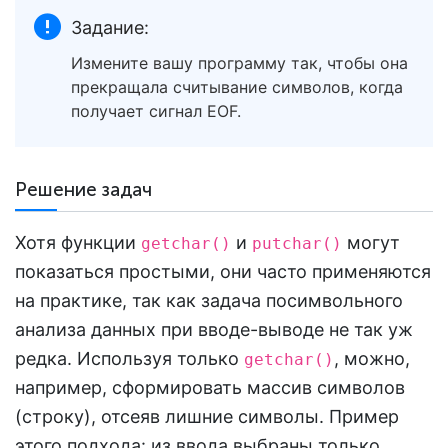
Задание:
Измените вашу программу так, чтобы она
прекращала считывание символов, когда
получает сигнал EOF.
Решение задач
Хотя функции
и
могут
getchar()
putchar()
показаться простыми, они часто применяются
на практике, так как задача посимвольного
анализа данных при вводе-выводе не так уж
редка. Используя только
, можно,
getchar()
например, сформировать массив символов
(строку), отсеяв лишние символы. Пример
этого подхода: из ввода выбраны только