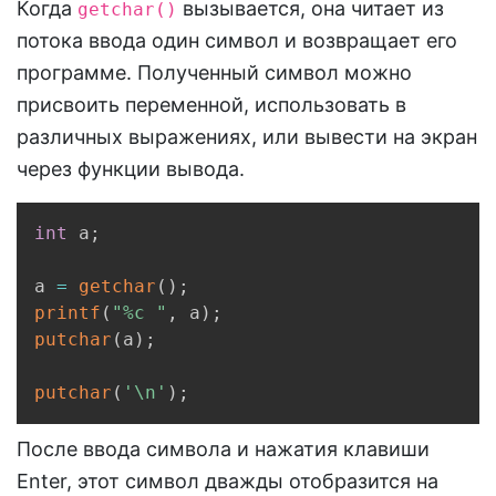
Когда
вызывается, она читает из
getchar()
потока ввода один символ и возвращает его
программе. Полученный символ можно
присвоить переменной, использовать в
различных выражениях, или вывести на экран
через функции вывода.
Copy
int
 a
;
a 
=
getchar
(
)
;
printf
(
"%c "
,
 a
)
;
putchar
(
a
)
;
putchar
(
'\n'
)
;
После ввода символа и нажатия клавиши
Enter, этот символ дважды отобразится на