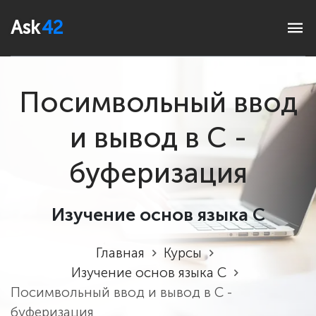
Ask
42
Посимвольный ввод
и вывод в C -
буферизация
Изучение основ языка C
Главная
Курсы
Изучение основ языка C
Посимвольный ввод и вывод в C -
буферизация