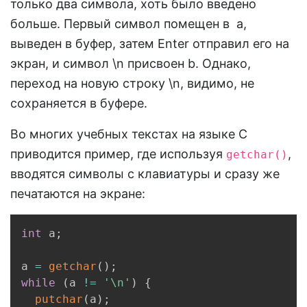
только два символа, хоть было введено
больше. Первый символ помещен в a,
выведен в буфер, затем Enter отправил его на
экран, и символ \n присвоен b. Однако,
переход на новую строку \n, видимо, не
сохраняется в буфере.
Во многих учебных текстах на языке C
приводится пример, где используя
,
getchar()
вводятся символы с клавиатуры и сразу же
печатаются на экране:
Copy
int
 a
;
a 
=
getchar
(
)
;
while
(
a 
!=
'\n'
)
{
putchar
(
a
)
;