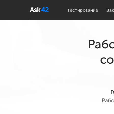
Ask
42
Тестирование
Вак
Рабо
со
Г
Рабо