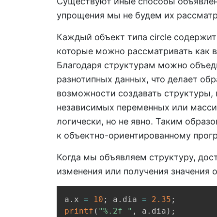
Существуют иные способы объявлени
упрощения мы не будем их рассматр
Каждый объект типа circle содержит в
которые можно рассматривать как 
Благодаря структурам можно объед
разнотипных данных, что делает обр
возможности создавать структуры,
независимых переменных или массив
логически, но не явно. Таким образ
к объектно-ориентированному прог
Когда мы объявляем структуру, дост
изменения или получения значения
a
.
x 
=
10
;
 a
.
dia 
=
2.35
;
printf
(
"%.2f "
,
 a
.
dia
)
;