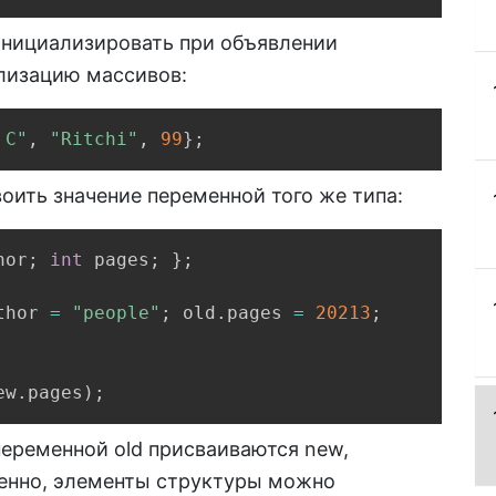
нициализировать при объявлении
лизацию массивов:
Copy
 C"
,
"Ritchi"
,
99
}
;
ить значение переменной того же типа:
Copy
hor
;
int
 pages
;
}
;
thor 
=
"people"
;
 old
.
pages 
=
20213
;
ew
.
pages
)
;
переменной old присваиваются new,
венно, элементы структуры можно