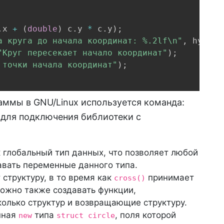
.
x 
+
(
double
)
 c
.
y 
*
 c
.
y
)
;
а круга до начала координат: %.2lf\n"
,
 hyp
)
;
"Круг пересекает начало координат"
)
;
 точки начала координат"
)
;
ммы в GNU/Linux используется команда:
 для подключения библиотеки с
 глобальный тип данных, что позволяет любой
давать переменные данного типа.
структуру, в то время как
принимает
cross()
можно также создавать функции,
лько структур и возвращающие структуру.
нная
типа
, поля которой
new
struct circle