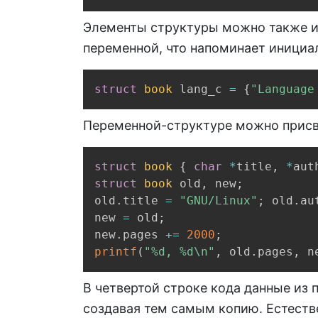
Элементы структуры можно также и
переменной, что напоминает инициа
struct
book
 lang_c 
=
{
"Language
Переменной-структуре можно присво
struct
book
{
char
*
title
,
*
aut
struct
book
 old
,
 new
;
old
.
title 
=
"GNU/Linux"
;
 old
.
au
new 
=
 old
;
new
.
pages 
+=
2000
;
printf
(
"%d, %d\n"
,
 old
.
pages
,
 n
В четвертой строке кода данные из 
создавая тем самым копию. Естест