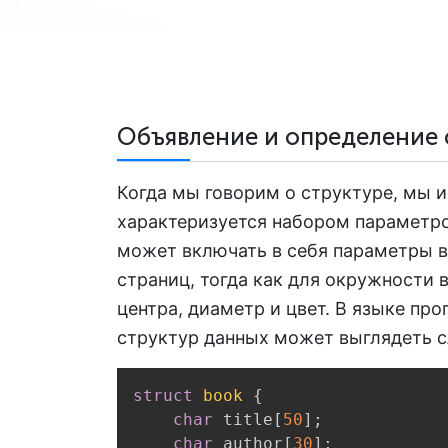
Объявление и определение 
Когда мы говорим о структуре, мы и
характеризуется набором параметро
может включать в себя параметры в
страниц, тогда как для окружности
центра, диаметр и цвет. В языке п
структур данных может выглядеть 
struct
book
{
char
 title
[
50
]
;
char
 author
[
30
]
;