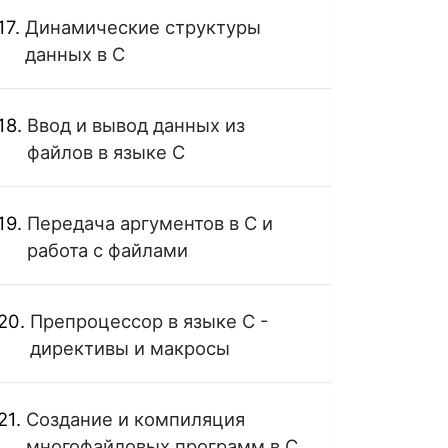
Динамические структуры
данных в C
Ввод и вывод данных из
файлов в языке C
Передача аргументов в C и
работа с файлами
Препроцессор в языке C -
директивы и макросы
Создание и компиляция
многофайловых программ в C