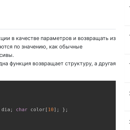
ции в качестве параметров и возвращать из
аются по значению, как обычные
ссивы.
на функция возвращает структуру, а другая
Copy
 dia
;
char
 color
[
10
]
;
}
;