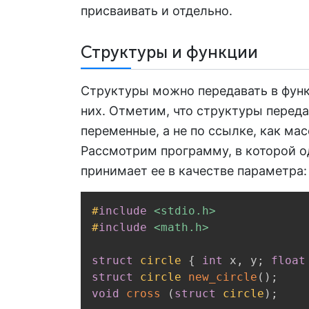
присваивать и отдельно.
Структуры и функции
Структуры можно передавать в функ
них. Отметим, что структуры перед
переменные, а не по ссылке, как ма
Рассмотрим программу, в которой од
принимает ее в качестве параметра:
#
include
<stdio.h>
#
include
<math.h>
struct
circle
{
int
 x
,
 y
;
float
struct
circle
new_circle
(
)
;
void
cross
(
struct
circle
)
;