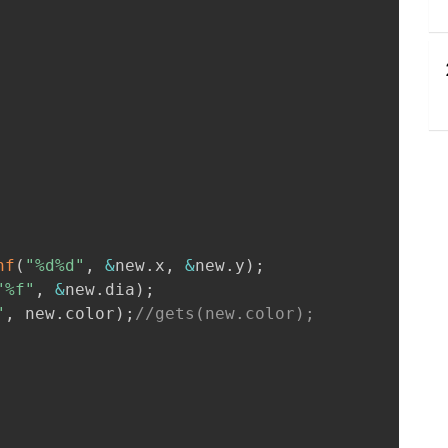
nf
(
"%d%d"
,
&
new
.
x
,
&
new
.
y
)
;
"%f"
,
&
new
.
dia
)
;
"
,
 new
.
color
)
;
//gets(new.color);