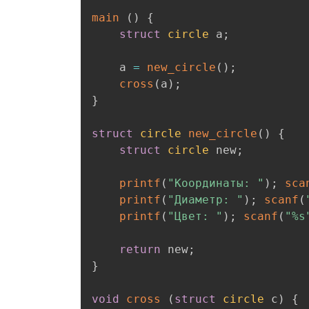
main
(
)
{
struct
circle
 a
;
	a 
=
new_circle
(
)
;
cross
(
a
)
;
}
struct
circle
new_circle
(
)
{
struct
circle
 new
;
printf
(
"Координаты: "
)
;
sca
printf
(
"Диаметр: "
)
;
scanf
(
printf
(
"Цвет: "
)
;
scanf
(
"%s
return
 new
;
}
void
cross
(
struct
circle
 c
)
{