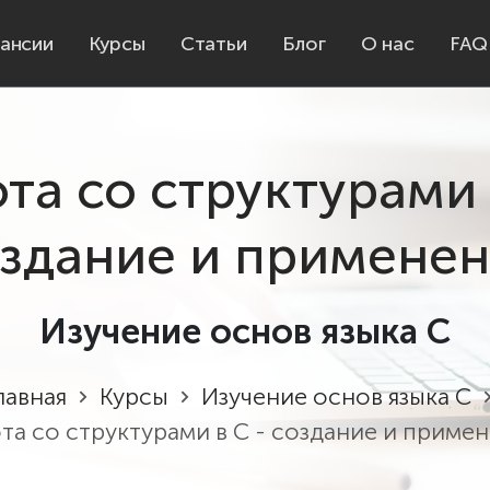
ансии
Курсы
Статьи
Блог
О нас
FAQ
та со структурами 
здание и примене
Изучение основ языка C
лавная
Курсы
Изучение основ языка C
та со структурами в C - создание и приме