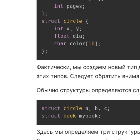
int
 pages
;
}
;
struct
circle
{
int
 x
,
 y
;
float
 dia
;
char
 color
[
10
]
;
}
;
Фактически, мы создаем новый тип 
этих типов. Следует обратить вниман
Обычно структуры определяются с
struct
circle
 a
,
 b
,
 c
;
struct
book
 mybook
;
Здесь мы определяем три структуры 