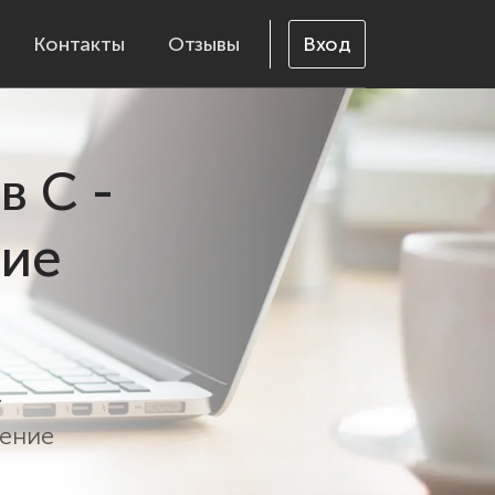
Контакты
Отзывы
Вход
в C -
ние
нение